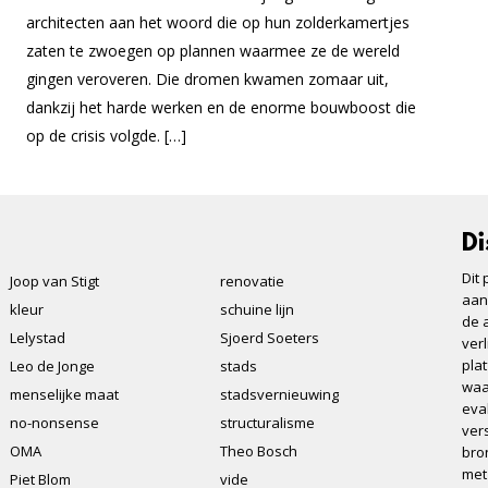
architecten aan het woord die op hun zolderkamertjes
zaten te zwoegen op plannen waarmee ze de wereld
gingen veroveren. Die dromen kwamen zomaar uit,
dankzij het harde werken en de enorme bouwboost die
op de crisis volgde. […]
Di
Dit 
Joop van Stigt
renovatie
aan
kleur
schuine lijn
de a
Lelystad
Sjoerd Soeters
ver
pla
Leo de Jonge
stads
waa
menselijke maat
stadsvernieuwing
eva
no-nonsense
structuralisme
ver
OMA
Theo Bosch
bro
met
Piet Blom
vide