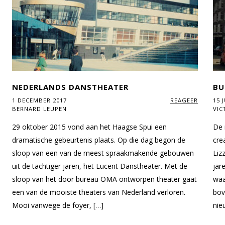
NEDERLANDS DANSTHEATER
BU
1 DECEMBER 2017
REAGEER
15 
BERNARD LEUPEN
VIC
29 oktober 2015 vond aan het Haagse Spui een
De 
dramatische gebeurtenis plaats. Op die dag begon de
cre
sloop van een van de meest spraakmakende gebouwen
Liz
uit de tachtiger jaren, het Lucent Danstheater. Met de
jar
sloop van het door bureau OMA ontworpen theater gaat
waa
een van de mooiste theaters van Nederland verloren.
bov
Mooi vanwege de foyer, […]
nie