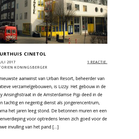
URTHUIS CINETOL
JULI 2017
1 REACTIE.
TORIEN KONINGSBERGER
nieuwste aanwinst van Urban Resort, beheerder van
atieve verzamelgebouwen, is Lizzy. Het gebouw in de
zy Ansinghstraat in de Amsterdamse Pijp deed in de
en tachtig en negentig dienst als jongerencentrum,
rna het jaren leeg stond. De betonnen muren en een
enverdieping voor optredens lenen zich goed voor de
uwe invulling van het pand […]