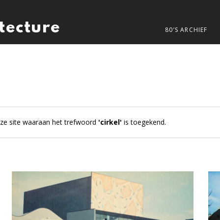
itecture
80’S ARCHIEF
deze site waaraan het trefwoord
'cirkel'
is toegekend.