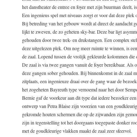
het danstheater de entree en foyer met zijn buurman
deelt, 
Een ingenieus spel met niveaus zorgt er voor dat deze plek
Bij betreding van het gebouw wordt al direct de aandacht 
lijkt te zweven, de zo geheten sky-bar. Deze bar ligt asymm
gehouden door twee trek- en drukstangen. Een complex stels
deze uitgelezen plek. Om nog meer ruimte te winnen, is een
de zaal. Lopend tussen de vrolijk gekleurde kolommen die d
De zaal is via twee gangen vanuit de foyer bereikbaar. Als ov
deze gangen sober gehouden. Bij binnenkomst in de zaal ma
zitplaats, een ingenieuze draai over de gang waar de bezoek
het zogeheten Bayreuth type vernoemd naar het door Sempe
Bernie gaf de voorkeur aan dit type dat iedere bezoeker ee
ontwerp van Petra Blaise zijn voorzien van een goudkleurig
gekromde houten schermen die op de zijwanden zijn gemonte
zijn in tegenstelling tot het doorgaans toegepaste donker
met de goudkleurige vlakken maakt de zaal zeer sfeervol.