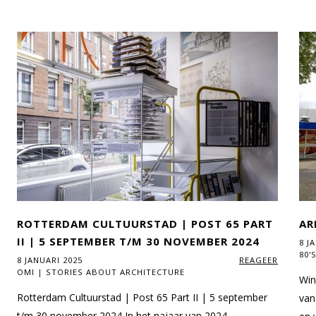
ROTTERDAM CULTUURSTAD | POST 65 PART
AR
II | 5 SEPTEMBER T/M 30 NOVEMBER 2024
8 J
80'
8 JANUARI 2025
REAGEER
OMI | STORIES ABOUT ARCHITECTURE
Win
Rotterdam Cultuurstad | Post 65 Part II | 5 september
van
t/m 30 november 2024 In het najaar van 2024