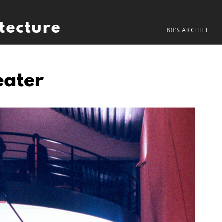
itecture
80’S ARCHIEF
eater
Next