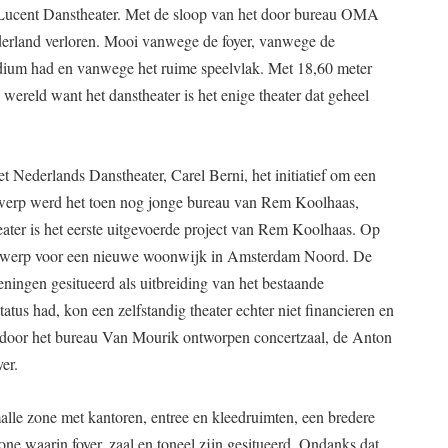
 Lucent Danstheater. Met de sloop van het door bureau OMA
derland verloren. Mooi vanwege de foyer, vanwege de
podium had en vanwege het ruime speelvlak. Met 18,60 meter
 wereld want het danstheater is het enige theater dat geheel
t Nederlands Danstheater, Carel Berni, het initiatief om een
twerp werd het toen nog jonge bureau van Rem Koolhaas,
er is het eerste uitgevoerde project van Rem Koolhaas. Op
ontwerp voor een nieuwe woonwijk in Amsterdam Noord. De
ningen gesitueerd als uitbreiding van het bestaande
atus had, kon een zelfstandig theater echter niet financieren en
 door het bureau Van Mourik ontworpen concertzaal, de Anton
er.
malle zone met kantoren, entree en kleedruimten, een bredere
ne waarin foyer, zaal en toneel zijn gesitueerd. Ondanks dat