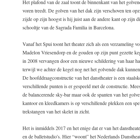
Het plafond van de zaal toont de binnenkant van het golven
voren treedt. De golven van het dak zijn verschoven ten opz
zijde op zijn hoogst is hij juist aan de andere kant op zijn
schooltje van de Sagrada Familia in Barcelona.
Vanaf het Spui toont het theater zich als een verzameling v
Madelon Vriesendorp en de gouden op zijn punt gezette kege
in 2008 vervangen door een nieuwe schildering van haar ha
terwijl we achter de kegel nog net het golvende dak kunne
De hoofddraagconstructie van het danstheater is een staals
verschillende punten is er gespeeld met de constructie. Mee
de balancerende sky-bar maar ook de spanten van het golvend
kantoor en kleedkamers is op verschillende plekken een spe
trekstangen van het skelet in zicht.
Het is inmiddels 2017 en het enige dat er van het danstheate
en de balletstudio’s. Hier “woont” het Nederlands Danstheat