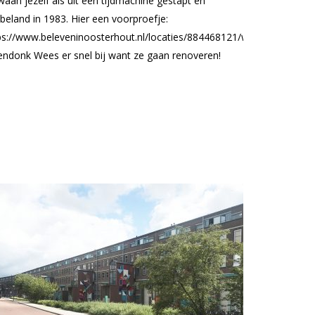
waan jezelf als uit een tijdmachine gestapt en
beland in 1983. Hier een voorproefje:
ps://www.beleveninoosterhout.nl/locaties/884468121/winkelcentrum-
endonk Wees er snel bij want ze gaan renoveren!