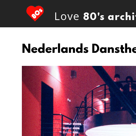
Love
80's arch
Nederlands Dansth
Previous