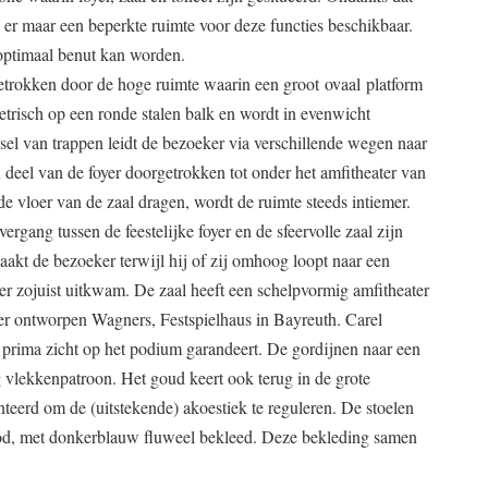
is er maar een beperkte ruimte voor deze functies beschikbaar.
 optimaal benut kan worden.
getrokken door de hoge ruimte waarin een groot
ovaal platform
etrisch op een ronde stalen balk en wordt in evenwicht
el van trappen leidt de bezoeker via verschillende wegen naar
 deel van de foyer doorgetrokken tot onder het amfitheater van
e vloer van de zaal dragen, wordt de ruimte steeds intiemer.
ergang tussen de feestelijke foyer en de sfeervolle zaal zijn
akt de bezoeker terwijl hij of zij omhoog loopt naar een
er zojuist uitkwam. De zaal heeft een schelpvormig amfitheater
r ontworpen Wagners, Festspielhaus in Bayreuth. Carel
n prima zicht op het podium garandeert. De gordijnen naar een
 vlekkenpatroon. Het goud keert ook terug in de grote
erd om de (uitstekende) akoestiek te reguleren. De stoelen
 rood, met donkerblauw fluweel bekleed. Deze bekleding samen