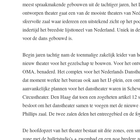
meest spraakmakende gebouwen uit de tachtiger jaren, het
ontworpen theater gaat een van de mooiste theaters van Ne
sfeervolle zaal waar iedereen een uitstekend zicht op het 
indertijd het breedste lijsttoneel van Nederland. Uniek in de
voor de dans gebouwd is.
Begin jaren tachtig nam de toenmalige zakelijk leider van he
nieuw theater voor het gezelschap te bouwen. Voor het on
OMA, benaderd. Het complex voor het Nederlands Danstheat
dat moment werkte het bureau ook aan het IJ-plein, een 
aanvankelijke plannen voor het danstheater waren in Scheve
Circustheater. Den Haag dat toen een zogeheten artikel 12 st
besloot om het danstheater samen te voegen met de nieuwe
Phillips zaal. De twee zalen delen het entreegebied en de foy
De hoofdopzet van het theater bestaat uit drie zones, een s
zone met de balletstudio’s + zwembad en een nog bredere zo