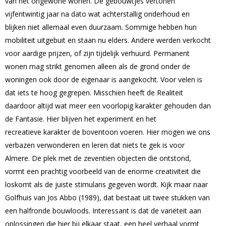
van het ongewone wonen. De gebouwtjes vertonen
vijfentwintig jaar na dato wat achterstallig onderhoud en
blijken niet allemaal even duurzaam. Sommige hebben hun
mobiliteit uitgebuit en staan nu elders. Andere werden verkocht
voor aardige prijzen, of zijn tijdelijk verhuurd. Permanent
wonen mag strikt genomen alleen als de grond onder de
woningen ook door de eigenaar is aangekocht. Voor velen is
dat iets te hoog gegrepen. Misschien heeft de Realiteit
daardoor altijd wat meer een voorlopig karakter gehouden dan
de Fantasie. Hier blijven het experiment en het
recreatieve karakter de boventoon voeren. Hier mogen we ons
verbazen verwonderen en leren dat niets te gek is voor
Almere. De plek met de zeventien objecten die ontstond,
vormt een prachtig voorbeeld van de enorme creativiteit die
loskomt als de juiste stimulans gegeven wordt. Kijk maar naar
Golfhuis van Jos Abbo (1989), dat bestaat uit twee stukken van
een halfronde bouwloods. Interessant is dat de variëteit aan
oplossingen die hier bij elkaar staat, een heel verhaal vormt