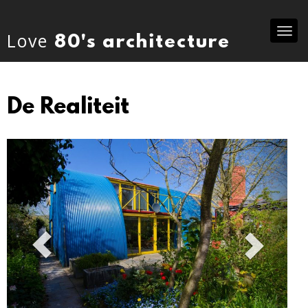
Tog
Love
80's architecture
nav
De Realiteit
Previous
Ne