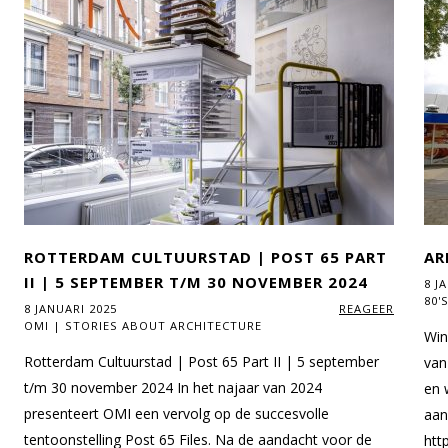
ROTTERDAM CULTUURSTAD | POST 65 PART
AR
II | 5 SEPTEMBER T/M 30 NOVEMBER 2024
8 J
80'
8 JANUARI 2025
REAGEER
OMI | STORIES ABOUT ARCHITECTURE
Win
Rotterdam Cultuurstad | Post 65 Part II | 5 september
van
t/m 30 november 2024 In het najaar van 2024
en 
presenteert OMI een vervolg op de succesvolle
aan
tentoonstelling Post 65 Files. Na de aandacht voor de
htt