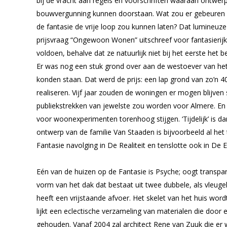
bij de vracht aan regels en voorschriften waaraan ontwer
bouwvergunning kunnen doorstaan. Wat zou er gebeuren a
de fantasie de vrije loop zou kunnen laten? Dat lumineuze
prijsvraag “Ongewoon Wonen” uitschreef voor fantasierij
voldoen, behalve dat ze natuurlijk niet bij het eerste h
Er was nog een stuk grond over aan de westoever van het 
konden staan. Dat werd de prijs: een lap grond van zo’
realiseren. Vijf jaar zouden de woningen er mogen blijven
publiekstrekken van jewelste zou worden voor Almere. En b
voor woonexperimenten torenhoog stijgen. ‘Tijdelijk’ is 
ontwerp van de familie Van Staaden is bijvoorbeeld al h
Fantasie navolging in De Realiteit en tenslotte ook in De 
Eén van de huizen op de Fantasie is Psyche; oogt transpar
vorm van het dak dat bestaat uit twee dubbele, als vleuge
heeft een vrijstaande afvoer. Het skelet van het huis wor
lijkt een eclectische verzameling van materialen die door
gehouden. Vanaf 2004 zal architect Rene van Zuuk die er 