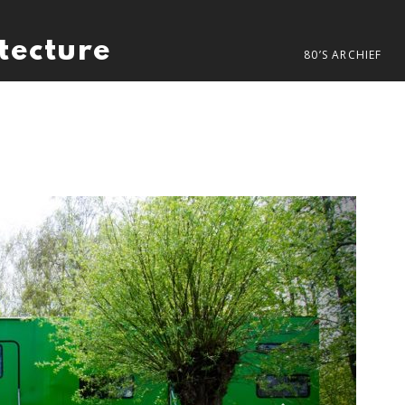
itecture
80’S ARCHIEF
Next