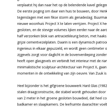
verplaatst hij dan naar het op de belendende kavel gelege
De eerste poging om daar een huis te bouwen, door Henk T
tegenslagen met een fikse storm als genadeslag. Buurma
nieuwe woonhuis Project X te laten verrijzen. Project X he
gesloten, en de stevige volumes lijken eerder naar de aard
half verzonken blok van antracietkleurig beton, met haak
grijze cementvezelplaten. Daarin is een dynamisch patroo
ingenieus in elkaar gepuzzeld, en wordt geen centimeter o
zijgevels zorgt voor daglicht in de bovenverdieping zond
heeft open glasgevels en verbindt het interieur met de ria
minimalistische sculptuur-architectuur van Project X, ga
momenten in de ontwikkeling van zijn oeuvre. Van Zuuk is e
Heel bijzonder is het gifgroene bouwwerk Hard Glas (1982
stalen draagconstructie, die stabiel wordt gehouden door e
van 2 meter in het groene gesloten bouwdeel, dat heel co
badkamer en slaapkamers. De leefruimte daarachter voelt