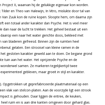
n Project X, waarvan hij de gelukkige eigenaar kon worden.
ilder en Theo van Halewijn, In Vitro, mislukte door tal van
n Van Zuuk kon de ruïne kopen. Sloopte hem, om daarna zijn
eft een totaal ander karakter dan Psyche. Het is veel meer
e dan naar de lucht te trekken. Het geheel bestaat uit een
s daarop een naar het water gerichte doos, bekleed met
n van bladeren gefreesd. Binnen zijn de ruimten heel
nbenut gelaten. Een strooisel van kleine ramen in de
er het gesloten karakter geweld aan te doen. De begane grond
nte tuin aan het water. Het oprijzende Psyche en de
an wonderwel samen. Ze markeren tegelijkertijd twee
xperimenteel gebleven, maar groeit in stijl en karakter.
). Opgetrokken uit geprefabriceerde plaatmateriaal op een
en vlak van stelcon-platen. Aan de voorzijde ligt een strook
mpact is gehouden. Daar liggen de entree, de keuken,
 heel ruim en is aan drie kanten omgeven door gehard glas.