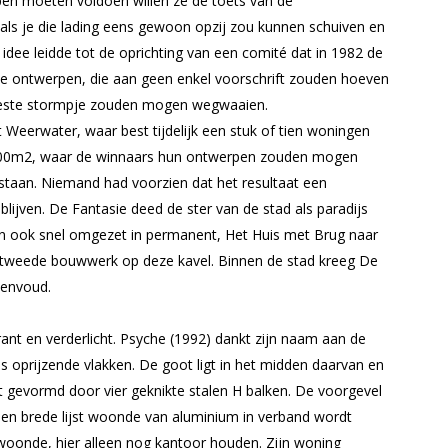
pen moeten voldoen willen ze de toets van de
ls je die lading eens gewoon opzij zou kunnen schuiven en
 idee leidde tot de oprichting van een comité dat in 1982 de
ke ontwerpen, die aan geen enkel voorschrift zouden hoeven
et beste stormpje zouden mogen wegwaaien.
Weerwater, waar best tijdelijk een stuk of tien woningen
n 400m2, waar de winnaars hun ontwerpen zouden mogen
 staan. Niemand had voorzien dat het resultaat een
lijven. De Fantasie deed de ster van de stad als paradijs
dan ook snel omgezet in permanent, Het Huis met Brug naar
et tweede bouwwerk op deze kavel. Binnen de stad kreeg De
Eenvoud.
ant en verderlicht. Psyche (1992) dankt zijn naam aan de
ls oprijzende vlakken. De goot ligt in het midden daarvan en
dt gevormd door vier geknikte stalen H balken. De voorgevel
 een brede lijst woonde van aluminium in verband wordt
woonde, hier alleen nog kantoor houden. Zijn woning