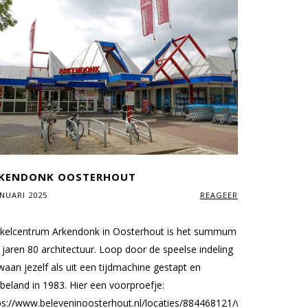
KENDONK OOSTERHOUT
ANUARI 2025
REAGEER
S
kelcentrum Arkendonk in Oosterhout is het summum
 jaren 80 architectuur. Loop door de speelse indeling
waan jezelf als uit een tijdmachine gestapt en
beland in 1983. Hier een voorproefje:
ps://www.beleveninoosterhout.nl/locaties/884468121/winkelcentrum-