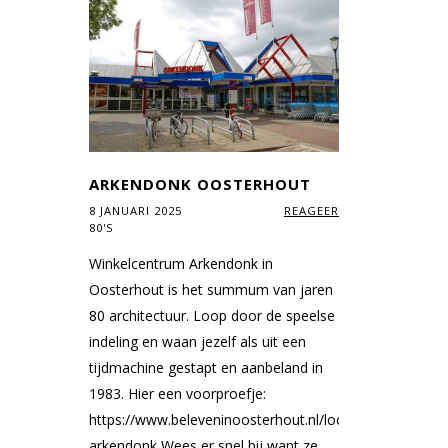
ARKENDONK OOSTERHOUT
8 JANUARI 2025
REAGEER
80'S
Winkelcentrum Arkendonk in
Oosterhout is het summum van jaren
80 architectuur. Loop door de speelse
indeling en waan jezelf als uit een
tijdmachine gestapt en aanbeland in
1983. Hier een voorproefje:
https://www.beleveninoosterhout.nl/locaties/88446812
arkendonk Wees er snel bij want ze