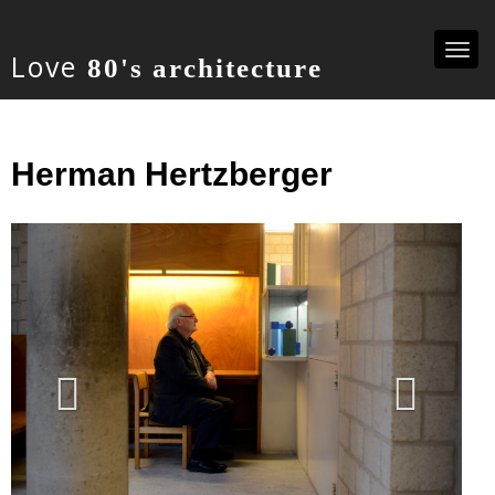
Togg
Love
80's architecture
navi
Herman Hertzberger
Previous
Ne