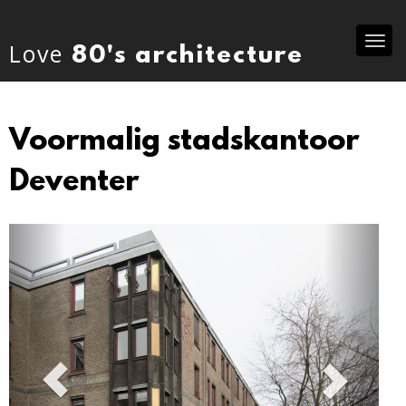
Tog
Love
80's architecture
nav
Voormalig stadskantoor
Deventer
Previous
Ne